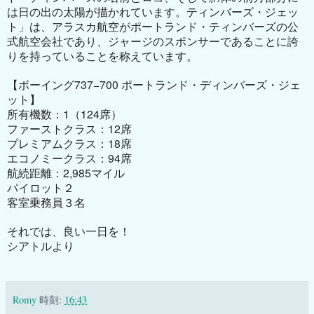
は日の出の太陽が描かれています。ティンバーズ・ジェッ
ト」は、アラスカ航空がポートランド・ティンバーズの公
式航空会社であり、ジャージのスポンサーであることに誇
りを持っていることを称えています。
【ボーイング
737
−
700
ポートランド・ディンバーズ・ジェ
ット】
所有機数：
1
（
124
席）
ファーストクラス：
12
席
プレミアムクラス：
18
席
エコノミークラス：
94
席
航続距離：
2,985
マイル
パイロット２
客室乗務員３名
それでは、良い一日を！
シアトルより
Romy
時刻:
16:43