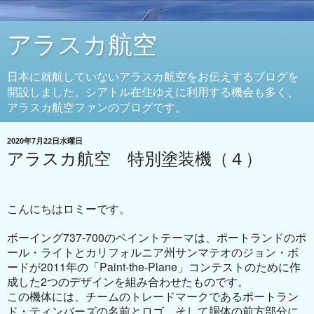
アラスカ航空
日本に就航していないアラスカ航空をお伝えするブログを
開設しました。シアトル在住ゆえに利用する機会も多く、
アラスカ航空ファンのブログです。
2020年7月22日水曜日
アラスカ航空 特別塗装機（４）
こんにちはロミーです。
ボーイング
737-700
のペイントテーマは、ポートランドのポ
ール・ライトとカリフォルニア州サンマテオのジョン・ボ
ードが
2011
年の「
Paint-the-Plane
」コンテストのために作
成した
2
つのデザインを組み合わせたものです。
この機体には、チームのトレードマークであるポートラン
ド・ティンバーズの名前とロゴ、そして胴体の前方部分に