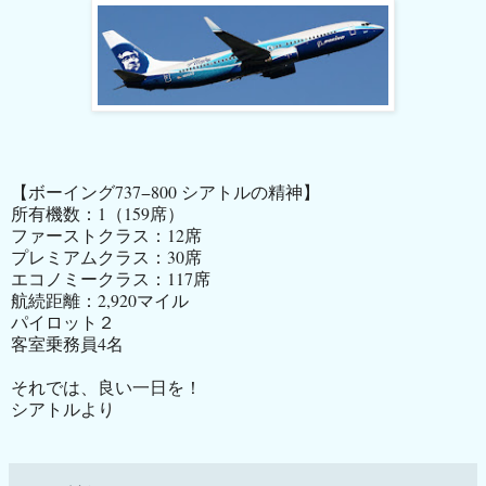
【ボーイング
737
−
800
シアトルの精神】
所有機数：
1
（
159
席）
ファーストクラス：
12
席
プレミアムクラス：
30
席
エコノミークラス：
117
席
航続距離：
2,920
マイル
パイロット２
客室乗務員
4
名
それでは、良い一日を！
シアトルより